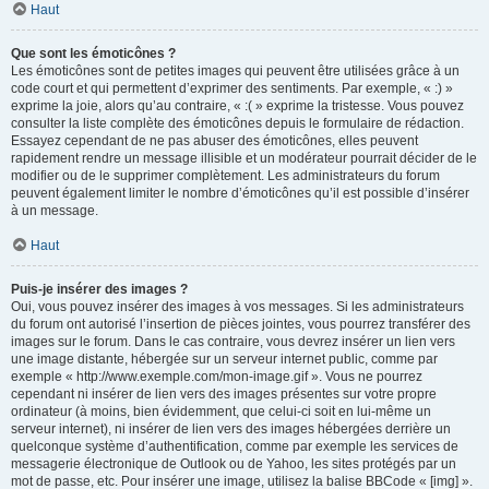
Haut
Que sont les émoticônes ?
Les émoticônes sont de petites images qui peuvent être utilisées grâce à un
code court et qui permettent d’exprimer des sentiments. Par exemple, « :) »
exprime la joie, alors qu’au contraire, « :( » exprime la tristesse. Vous pouvez
consulter la liste complète des émoticônes depuis le formulaire de rédaction.
Essayez cependant de ne pas abuser des émoticônes, elles peuvent
rapidement rendre un message illisible et un modérateur pourrait décider de le
modifier ou de le supprimer complètement. Les administrateurs du forum
peuvent également limiter le nombre d’émoticônes qu’il est possible d’insérer
à un message.
Haut
Puis-je insérer des images ?
Oui, vous pouvez insérer des images à vos messages. Si les administrateurs
du forum ont autorisé l’insertion de pièces jointes, vous pourrez transférer des
images sur le forum. Dans le cas contraire, vous devrez insérer un lien vers
une image distante, hébergée sur un serveur internet public, comme par
exemple « http://www.exemple.com/mon-image.gif ». Vous ne pourrez
cependant ni insérer de lien vers des images présentes sur votre propre
ordinateur (à moins, bien évidemment, que celui-ci soit en lui-même un
serveur internet), ni insérer de lien vers des images hébergées derrière un
quelconque système d’authentification, comme par exemple les services de
messagerie électronique de Outlook ou de Yahoo, les sites protégés par un
mot de passe, etc. Pour insérer une image, utilisez la balise BBCode « [img] ».