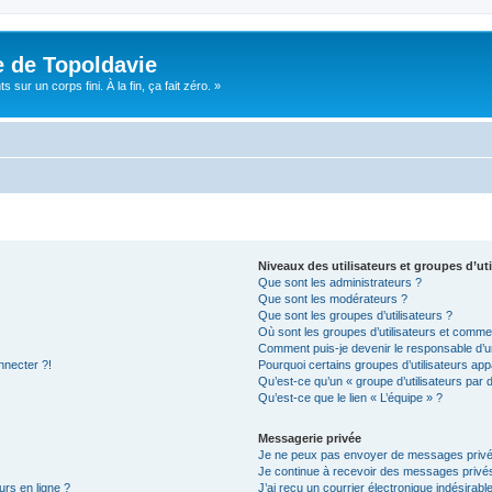
e de Topoldavie
sur un corps fini. À la fin, ça fait zéro. »
Niveaux des utilisateurs et groupes d’uti
Que sont les administrateurs ?
Que sont les modérateurs ?
Que sont les groupes d’utilisateurs ?
Où sont les groupes d’utilisateurs et commen
Comment puis-je devenir le responsable d’un
nnecter ?!
Pourquoi certains groupes d’utilisateurs app
Qu’est-ce qu’un « groupe d’utilisateurs par 
Qu’est-ce que le lien « L’équipe » ?
Messagerie privée
Je ne peux pas envoyer de messages privé
Je continue à recevoir des messages privés 
urs en ligne ?
J’ai reçu un courrier électronique indésirabl