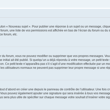
outon « Nouveau sujet ». Pour publier une réponse à un sujet ou un message, cliqu
 forum, une liste de vos permissions est affichée en bas de l’écran du forum ou du
ce forum, etc.
r du forum, vous ne pouvez modifier ou supprimer que vos propres messages. Vou
 initial ait été publié. Si quelqu’un a déjà répondu à votre message, un petit text
ion. Ce petit texte n’apparaîtra pas s’il s’agit d’une modification effectuée par un 
ue les utilisateurs normaux ne peuvent pas supprimer leur propre message si une ré
ut d’abord en créer une depuis le panneau de contrôle de l’utilisateur. Une fois c
ure. Vous pouvez également ajouter une signature qui sera insérée à tous vos mess
 vous sera plus utile de spécifier sur chaque message votre souhait d’insérer votre si