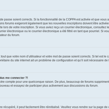
t de passe soient corrects. Si la fonctionnalité de la COPPA est activée et que vous 
ains forums exigeront également que les nouvelles inscriptions doivent être activée
te lors de votre inscription. Si vous aviez reçu un courrier électronique, consultez l
r électronique ou le courrier électronique a été filtré en tant que pourriel. Si vo
rateur du forum.
out que votre nom d’utilisateur et votre mot de passe soient corrects. Si tel est le
iétaire du site internet ait un problème de configuration et qu’il soit nécessaire de l
 plus me connecter ?!
votre compte pour une quelconque raison. De plus, beaucoup de forums suppriment pér
 nouveau et essayez de participer plus activement aux discussions du forum.
 récupéré, il peut facilement être réinitialisé. Veuillez vous rendre sur la page de