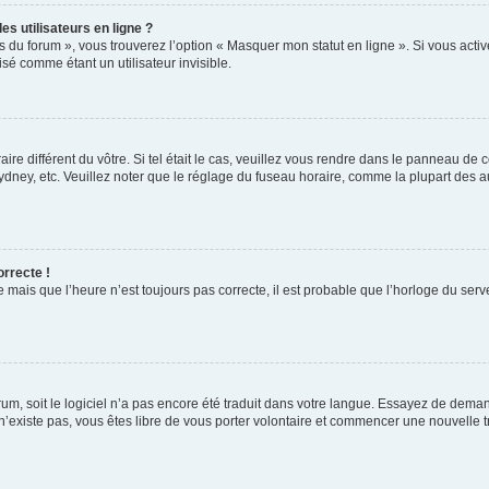
s utilisateurs en ligne ?
s du forum », vous trouverez l’option « Masquer mon statut en ligne ». Si vous activ
é comme étant un utilisateur invisible.
aire différent du vôtre. Si tel était le cas, veuillez vous rendre dans le panneau de co
ey, etc. Veuillez noter que le réglage du fuseau horaire, comme la plupart des autr
orrecte !
 mais que l’heure n’est toujours pas correcte, il est probable que l’horloge du serve
orum, soit le logiciel n’a pas encore été traduit dans votre langue. Essayez de deman
 n’existe pas, vous êtes libre de vous porter volontaire et commencer une nouvelle t