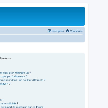
Inscription
Connexion
lisateurs
t puis-je en rejoindre un ?
 groupe d’utilisateurs ?
araissent dans une couleur différente ?
défaut » ?
s !
non sollicités !
e de la part de quelqu’un sur ce forum !