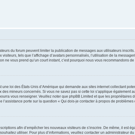
trateurs du forum peuvent limiter la publication de messages aux utilisateurs inscri
visiteurs, tels que l’affichage d’avatars personnalisés, l’utilisation de la messager
ription ne vous prend qu’un court instant, c’est pourquoi nous vous recommandons de l
t une loi des États-Unis d’Amérique qui demande aux sites internet collectant pot
 des mineurs concernés. Si vous ne savez pas si cette loi s’applique également au
 pourra vous renseigner. Veuillez noter que phpBB Limited et que les propriétaires
ue l’assistance porte sur la question « Qui dois-je contacter à propos de problèmes 
inscriptions afin d’empêcher les nouveaux visiteurs de s’inscrire. De même, il est é
s souhaitez utiliser. Pour plus d’informations, veuillez contacter un administrateur du