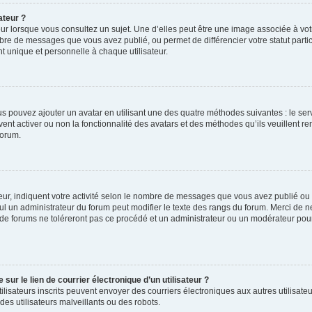
ateur ?
ur lorsque vous consultez un sujet. Une d’elles peut être une image associée à vo
mbre de messages que vous avez publié, ou permet de différencier votre statut parti
 unique et personnelle à chaque utilisateur.
ous pouvez ajouter un avatar en utilisant une des quatre méthodes suivantes : le serv
ent activer ou non la fonctionnalité des avatars et des méthodes qu’ils veuillent ren
forum.
ur, indiquent votre activité selon le nombre de messages que vous avez publié ou id
eul un administrateur du forum peut modifier le texte des rangs du forum. Merci de 
de forums ne toléreront pas ce procédé et un administrateur ou un modérateur pou
ur le lien de courrier électronique d’un utilisateur ?
s utilisateurs inscrits peuvent envoyer des courriers électroniques aux autres utili
es utilisateurs malveillants ou des robots.