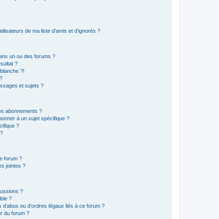
lisateurs de ma liste d’amis et d’ignorés ?
ans un ou des forums ?
sultat ?
blanche ?!
?
ssages et sujets ?
t les abonnements ?
onner à un sujet spécifique ?
ifique ?
 ?
ce forum ?
s jointes ?
cussions ?
ible ?
 d’abus ou d’ordres légaux liés à ce forum ?
r du forum ?