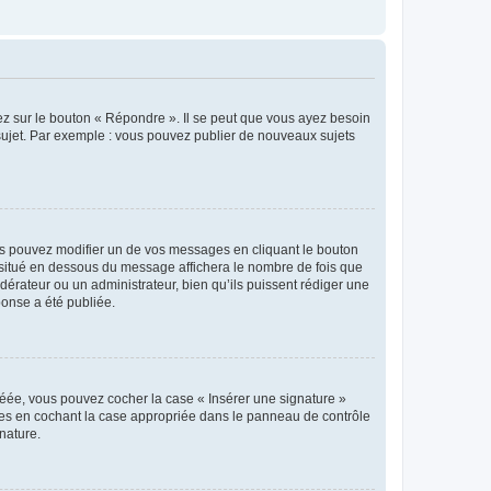
ez sur le bouton « Répondre ». Il se peut que vous ayez besoin
 sujet. Par exemple : vous pouvez publier de nouveaux sujets
s pouvez modifier un de vos messages en cliquant le bouton
e situé en dessous du message affichera le nombre de fois que
modérateur ou un administrateur, bien qu’ils puissent rédiger une
ponse a été publiée.
réée, vous pouvez cocher la case « Insérer une signature »
ages en cochant la case appropriée dans le panneau de contrôle
gnature.