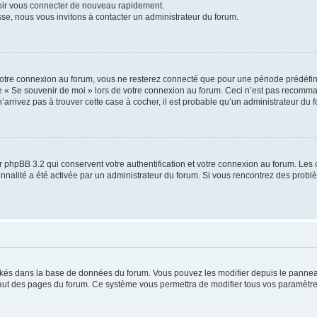
voir vous connecter de nouveau rapidement.
sse, nous vous invitons à contacter un administrateur du forum.
otre connexion au forum, vous ne resterez connecté que pour une période prédéfinie
se « Se souvenir de moi » lors de votre connexion au forum. Ceci n’est pas recomm
’arrivez pas à trouver cette case à cocher, il est probable qu’un administrateur du fo
 phpBB 3.2 qui conservent votre authentification et votre connexion au forum. Les 
tionnalité a été activée par un administrateur du forum. Si vous rencontrez des pro
ockés dans la base de données du forum. Vous pouvez les modifier depuis le panneau 
haut des pages du forum. Ce système vous permettra de modifier tous vos paramètre