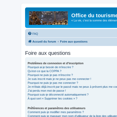
Office du tourism
« La vie, c'est la somme des éléments 
FAQ
Accueil du forum
Foire aux questions
Foire aux questions
Problèmes de connexion et d’inscription
Pourquoi ai-je besoin de m’inscrire ?
Qu’est-ce que la COPPA ?
Pourquoi ne puis-je pas m’inscrire ?
Je suis inscrit mais je ne peux pas me connecter !
Pourquoi ne puis-je pas me connecter ?
Je m’étais déjà inscrit par le passé mais ne peux à présent plus me co
J’ai perdu mon mot de passe !
Pourquoi suis-je déconnecté automatiquement ?
À quoi sert « Supprimer les cookies » ?
Préférences et paramètres des utilisateurs
Comment puis-je modifier mes paramètres ?
Comment puis-je masquer mon nom d’utilisateur de la liste des utilisate