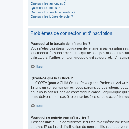
Que sont les annonces ?
Que sont les notes ?
Que sont les sujets verrouillés ?
Que sont les icônes de sujet ?
Problèmes de connexion et d’inscription
Pourquoi ai-je besoin de m’inscrire ?
Vous n’êtes pas dans l’obligation de le faire, mais les adminis
fonctionnalités supplémentaires qui ne sont pas disponibles aux 
utilisateurs, l’adhésion à un groupe d’utilisateurs, etc. L’insc
Haut
Qu’est-ce que la COPPA ?
La COPPA (pour « Child Online Privacy and Protection Act ») es
13 ans un consentement écrit des parents ou des tuteurs légaux
nous vous conseillons de contacter un conseiller juridique qui
et ne doivent donc pas être contactés à ce sujet, excepté lorsq
Haut
Pourquoi ne puis-je pas m’inscrire ?
Il est possible qu’un administrateur du forum ait désactivé les 
adresse IP ou interdit l’utilisation du nom d’utilisateur que vou