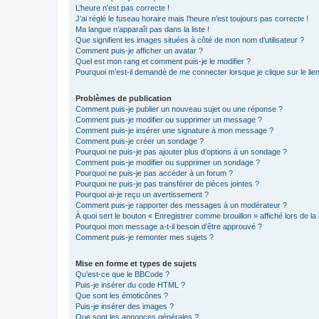
L’heure n’est pas correcte !
J’ai réglé le fuseau horaire mais l’heure n’est toujours pas correcte !
Ma langue n’apparaît pas dans la liste !
Que signifient les images situées à côté de mon nom d’utilisateur ?
Comment puis-je afficher un avatar ?
Quel est mon rang et comment puis-je le modifier ?
Pourquoi m’est-il demandé de me connecter lorsque je clique sur le lien 
Problèmes de publication
Comment puis-je publier un nouveau sujet ou une réponse ?
Comment puis-je modifier ou supprimer un message ?
Comment puis-je insérer une signature à mon message ?
Comment puis-je créer un sondage ?
Pourquoi ne puis-je pas ajouter plus d’options à un sondage ?
Comment puis-je modifier ou supprimer un sondage ?
Pourquoi ne puis-je pas accéder à un forum ?
Pourquoi ne puis-je pas transférer de pièces jointes ?
Pourquoi ai-je reçu un avertissement ?
Comment puis-je rapporter des messages à un modérateur ?
À quoi sert le bouton « Enregistrer comme brouillon » affiché lors de la 
Pourquoi mon message a-t-il besoin d’être approuvé ?
Comment puis-je remonter mes sujets ?
Mise en forme et types de sujets
Qu’est-ce que le BBCode ?
Puis-je insérer du code HTML ?
Que sont les émoticônes ?
Puis-je insérer des images ?
Que sont les annonces générales ?