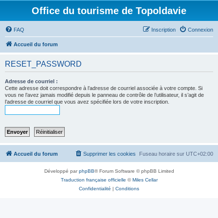
Office du tourisme de Topoldavie
FAQ
Inscription
Connexion
Accueil du forum
RESET_PASSWORD
Adresse de courriel :
Cette adresse doit correspondre à l’adresse de courriel associée à votre compte. Si
vous ne l’avez jamais modifié depuis le panneau de contrôle de l’utilisateur, il s’agit de
l’adresse de courriel que vous avez spécifiée lors de votre inscription.
Accueil du forum
Supprimer les cookies
Fuseau horaire sur
UTC+02:00
Développé par
phpBB
® Forum Software © phpBB Limited
Traduction française officielle
©
Miles Cellar
Confidentialité
|
Conditions