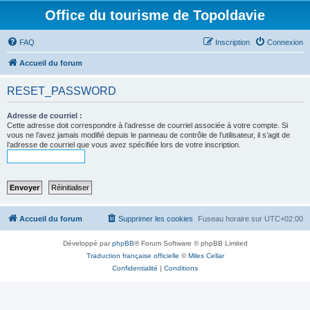
Office du tourisme de Topoldavie
FAQ
Inscription
Connexion
Accueil du forum
RESET_PASSWORD
Adresse de courriel :
Cette adresse doit correspondre à l’adresse de courriel associée à votre compte. Si
vous ne l’avez jamais modifié depuis le panneau de contrôle de l’utilisateur, il s’agit de
l’adresse de courriel que vous avez spécifiée lors de votre inscription.
Accueil du forum
Supprimer les cookies
Fuseau horaire sur
UTC+02:00
Développé par
phpBB
® Forum Software © phpBB Limited
Traduction française officielle
©
Miles Cellar
Confidentialité
|
Conditions