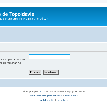
e de Topoldavie
sur un corps fini. À la fin, ça fait zéro. »
tre compte. Si vous ne
agit de l’adresse de
Développé par
phpBB
® Forum Software © phpBB Limited
Traduction française officielle
©
Miles Cellar
Confidentialité
|
Conditions