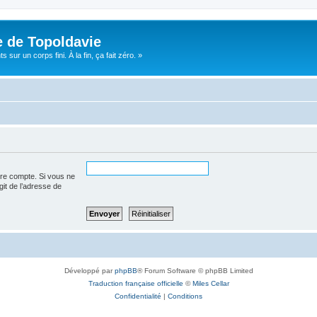
e de Topoldavie
sur un corps fini. À la fin, ça fait zéro. »
tre compte. Si vous ne
agit de l’adresse de
Développé par
phpBB
® Forum Software © phpBB Limited
Traduction française officielle
©
Miles Cellar
Confidentialité
|
Conditions