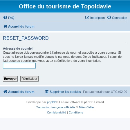
Office du tourisme de Topoldavie
FAQ
Inscription
Connexion
Accueil du forum
RESET_PASSWORD
Adresse de courriel :
Cette adresse doit correspondre à l’adresse de courriel associée à votre compte. Si
vous ne l’avez jamais modifié depuis le panneau de contrôle de l’utilisateur, il s’agit de
l’adresse de courriel que vous avez spécifiée lors de votre inscription.
Accueil du forum
Supprimer les cookies
Fuseau horaire sur
UTC+02:00
Développé par
phpBB
® Forum Software © phpBB Limited
Traduction française officielle
©
Miles Cellar
Confidentialité
|
Conditions