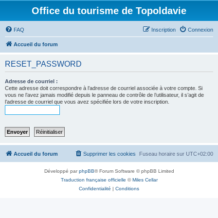
Office du tourisme de Topoldavie
FAQ
Inscription
Connexion
Accueil du forum
RESET_PASSWORD
Adresse de courriel :
Cette adresse doit correspondre à l’adresse de courriel associée à votre compte. Si
vous ne l’avez jamais modifié depuis le panneau de contrôle de l’utilisateur, il s’agit de
l’adresse de courriel que vous avez spécifiée lors de votre inscription.
Accueil du forum
Supprimer les cookies
Fuseau horaire sur
UTC+02:00
Développé par
phpBB
® Forum Software © phpBB Limited
Traduction française officielle
©
Miles Cellar
Confidentialité
|
Conditions