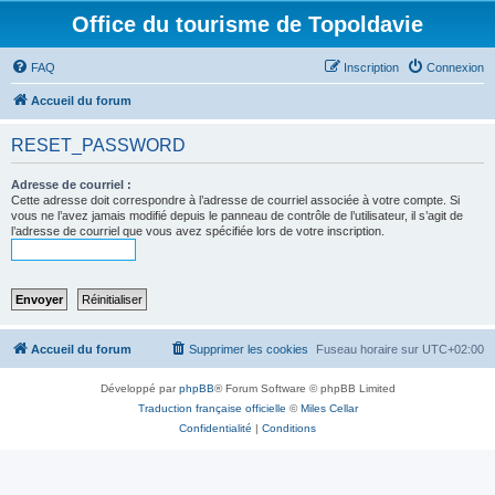
Office du tourisme de Topoldavie
FAQ
Inscription
Connexion
Accueil du forum
RESET_PASSWORD
Adresse de courriel :
Cette adresse doit correspondre à l’adresse de courriel associée à votre compte. Si
vous ne l’avez jamais modifié depuis le panneau de contrôle de l’utilisateur, il s’agit de
l’adresse de courriel que vous avez spécifiée lors de votre inscription.
Accueil du forum
Supprimer les cookies
Fuseau horaire sur
UTC+02:00
Développé par
phpBB
® Forum Software © phpBB Limited
Traduction française officielle
©
Miles Cellar
Confidentialité
|
Conditions