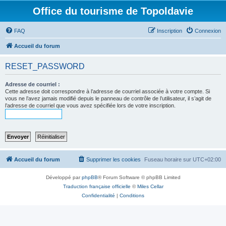
Office du tourisme de Topoldavie
FAQ
Inscription
Connexion
Accueil du forum
RESET_PASSWORD
Adresse de courriel :
Cette adresse doit correspondre à l’adresse de courriel associée à votre compte. Si
vous ne l’avez jamais modifié depuis le panneau de contrôle de l’utilisateur, il s’agit de
l’adresse de courriel que vous avez spécifiée lors de votre inscription.
Accueil du forum
Supprimer les cookies
Fuseau horaire sur
UTC+02:00
Développé par
phpBB
® Forum Software © phpBB Limited
Traduction française officielle
©
Miles Cellar
Confidentialité
|
Conditions