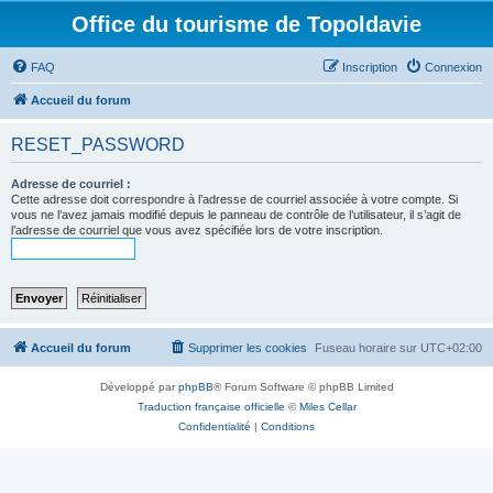
Office du tourisme de Topoldavie
FAQ
Inscription
Connexion
Accueil du forum
RESET_PASSWORD
Adresse de courriel :
Cette adresse doit correspondre à l’adresse de courriel associée à votre compte. Si
vous ne l’avez jamais modifié depuis le panneau de contrôle de l’utilisateur, il s’agit de
l’adresse de courriel que vous avez spécifiée lors de votre inscription.
Accueil du forum
Supprimer les cookies
Fuseau horaire sur
UTC+02:00
Développé par
phpBB
® Forum Software © phpBB Limited
Traduction française officielle
©
Miles Cellar
Confidentialité
|
Conditions