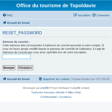
Office du tourisme de Topoldavie
FAQ
Inscription
Connexion
Accueil du forum
RESET_PASSWORD
Adresse de courriel :
Cette adresse doit correspondre à l’adresse de courriel associée à votre compte. Si
vous ne l’avez jamais modifié depuis le panneau de contrôle de l’utilisateur, il s’agit de
l’adresse de courriel que vous avez spécifiée lors de votre inscription.
Accueil du forum
Supprimer les cookies
Fuseau horaire sur
UTC+02:00
Développé par
phpBB
® Forum Software © phpBB Limited
Traduction française officielle
©
Miles Cellar
Confidentialité
|
Conditions