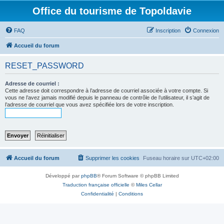
Office du tourisme de Topoldavie
FAQ
Inscription
Connexion
Accueil du forum
RESET_PASSWORD
Adresse de courriel :
Cette adresse doit correspondre à l’adresse de courriel associée à votre compte. Si
vous ne l’avez jamais modifié depuis le panneau de contrôle de l’utilisateur, il s’agit de
l’adresse de courriel que vous avez spécifiée lors de votre inscription.
Accueil du forum
Supprimer les cookies
Fuseau horaire sur
UTC+02:00
Développé par
phpBB
® Forum Software © phpBB Limited
Traduction française officielle
©
Miles Cellar
Confidentialité
|
Conditions