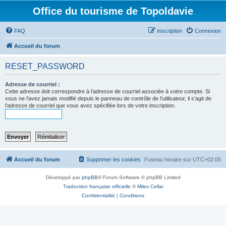
Office du tourisme de Topoldavie
FAQ
Inscription
Connexion
Accueil du forum
RESET_PASSWORD
Adresse de courriel :
Cette adresse doit correspondre à l’adresse de courriel associée à votre compte. Si
vous ne l’avez jamais modifié depuis le panneau de contrôle de l’utilisateur, il s’agit de
l’adresse de courriel que vous avez spécifiée lors de votre inscription.
Accueil du forum
Supprimer les cookies
Fuseau horaire sur
UTC+02:00
Développé par
phpBB
® Forum Software © phpBB Limited
Traduction française officielle
©
Miles Cellar
Confidentialité
|
Conditions