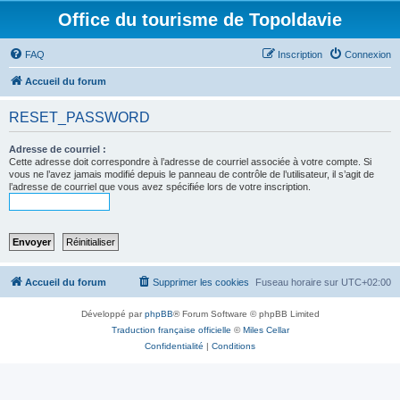
Office du tourisme de Topoldavie
FAQ
Inscription
Connexion
Accueil du forum
RESET_PASSWORD
Adresse de courriel :
Cette adresse doit correspondre à l’adresse de courriel associée à votre compte. Si
vous ne l’avez jamais modifié depuis le panneau de contrôle de l’utilisateur, il s’agit de
l’adresse de courriel que vous avez spécifiée lors de votre inscription.
Accueil du forum
Supprimer les cookies
Fuseau horaire sur
UTC+02:00
Développé par
phpBB
® Forum Software © phpBB Limited
Traduction française officielle
©
Miles Cellar
Confidentialité
|
Conditions