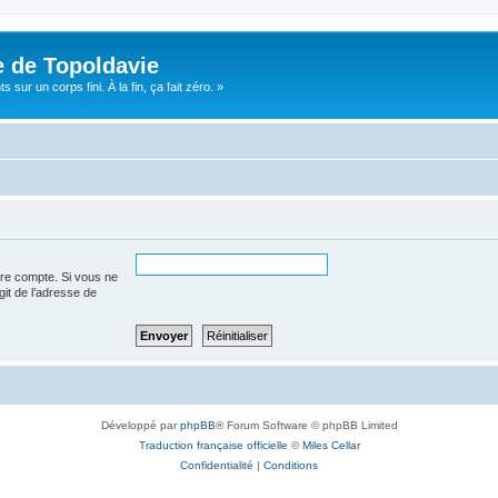
e de Topoldavie
sur un corps fini. À la fin, ça fait zéro. »
tre compte. Si vous ne
agit de l’adresse de
Développé par
phpBB
® Forum Software © phpBB Limited
Traduction française officielle
©
Miles Cellar
Confidentialité
|
Conditions