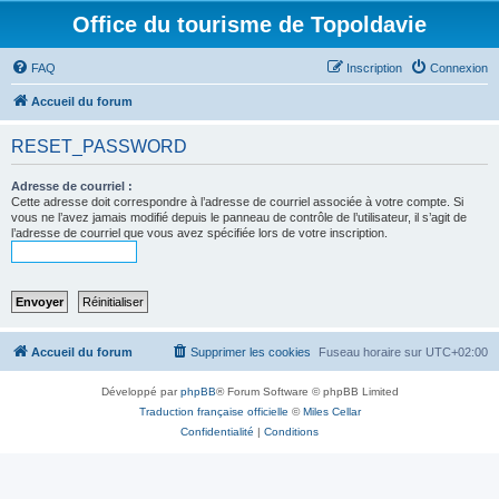
Office du tourisme de Topoldavie
FAQ
Inscription
Connexion
Accueil du forum
RESET_PASSWORD
Adresse de courriel :
Cette adresse doit correspondre à l’adresse de courriel associée à votre compte. Si
vous ne l’avez jamais modifié depuis le panneau de contrôle de l’utilisateur, il s’agit de
l’adresse de courriel que vous avez spécifiée lors de votre inscription.
Accueil du forum
Supprimer les cookies
Fuseau horaire sur
UTC+02:00
Développé par
phpBB
® Forum Software © phpBB Limited
Traduction française officielle
©
Miles Cellar
Confidentialité
|
Conditions