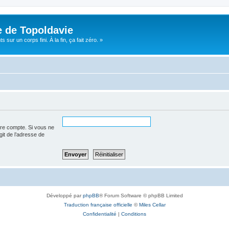
e de Topoldavie
sur un corps fini. À la fin, ça fait zéro. »
tre compte. Si vous ne
agit de l’adresse de
Développé par
phpBB
® Forum Software © phpBB Limited
Traduction française officielle
©
Miles Cellar
Confidentialité
|
Conditions