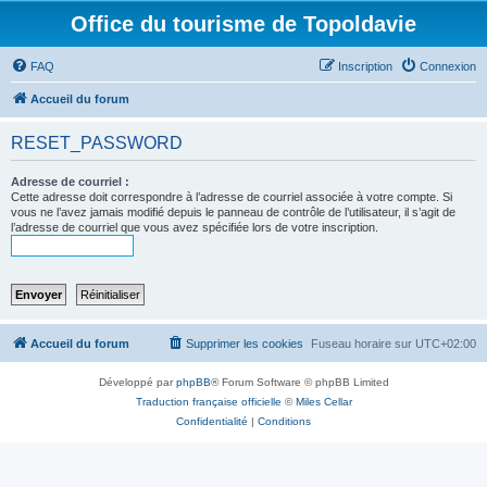
Office du tourisme de Topoldavie
FAQ
Inscription
Connexion
Accueil du forum
RESET_PASSWORD
Adresse de courriel :
Cette adresse doit correspondre à l’adresse de courriel associée à votre compte. Si
vous ne l’avez jamais modifié depuis le panneau de contrôle de l’utilisateur, il s’agit de
l’adresse de courriel que vous avez spécifiée lors de votre inscription.
Accueil du forum
Supprimer les cookies
Fuseau horaire sur
UTC+02:00
Développé par
phpBB
® Forum Software © phpBB Limited
Traduction française officielle
©
Miles Cellar
Confidentialité
|
Conditions