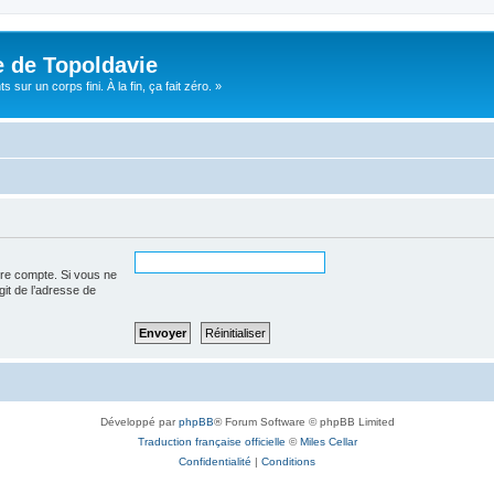
e de Topoldavie
sur un corps fini. À la fin, ça fait zéro. »
tre compte. Si vous ne
agit de l’adresse de
Développé par
phpBB
® Forum Software © phpBB Limited
Traduction française officielle
©
Miles Cellar
Confidentialité
|
Conditions