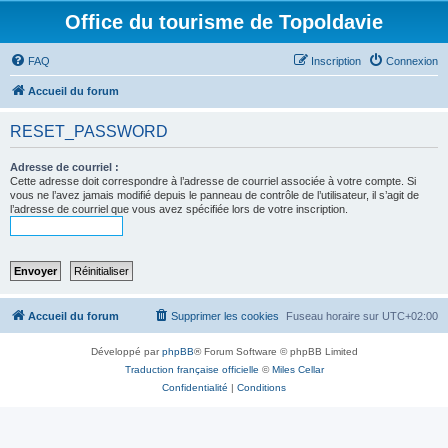
Office du tourisme de Topoldavie
FAQ
Inscription
Connexion
Accueil du forum
RESET_PASSWORD
Adresse de courriel :
Cette adresse doit correspondre à l’adresse de courriel associée à votre compte. Si
vous ne l’avez jamais modifié depuis le panneau de contrôle de l’utilisateur, il s’agit de
l’adresse de courriel que vous avez spécifiée lors de votre inscription.
Accueil du forum
Supprimer les cookies
Fuseau horaire sur
UTC+02:00
Développé par
phpBB
® Forum Software © phpBB Limited
Traduction française officielle
©
Miles Cellar
Confidentialité
|
Conditions