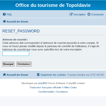
Office du tourisme de Topoldavie
FAQ
Inscription
Connexion
Accueil du forum
RESET_PASSWORD
Adresse de courriel :
Cette adresse doit correspondre à l’adresse de courriel associée à votre compte. Si
vous ne l’avez jamais modifié depuis le panneau de contrôle de l’utilisateur, il s’agit de
l’adresse de courriel que vous avez spécifiée lors de votre inscription.
Accueil du forum
Supprimer les cookies
Fuseau horaire sur
UTC+02:00
Développé par
phpBB
® Forum Software © phpBB Limited
Traduction française officielle
©
Miles Cellar
Confidentialité
|
Conditions