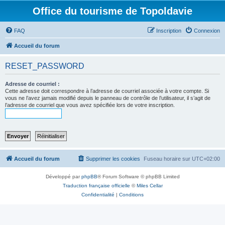
Office du tourisme de Topoldavie
FAQ
Inscription
Connexion
Accueil du forum
RESET_PASSWORD
Adresse de courriel :
Cette adresse doit correspondre à l’adresse de courriel associée à votre compte. Si
vous ne l’avez jamais modifié depuis le panneau de contrôle de l’utilisateur, il s’agit de
l’adresse de courriel que vous avez spécifiée lors de votre inscription.
Accueil du forum
Supprimer les cookies
Fuseau horaire sur
UTC+02:00
Développé par
phpBB
® Forum Software © phpBB Limited
Traduction française officielle
©
Miles Cellar
Confidentialité
|
Conditions