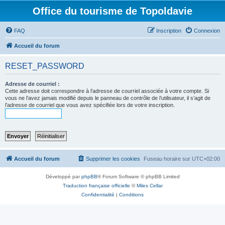
Office du tourisme de Topoldavie
FAQ
Inscription
Connexion
Accueil du forum
RESET_PASSWORD
Adresse de courriel :
Cette adresse doit correspondre à l’adresse de courriel associée à votre compte. Si
vous ne l’avez jamais modifié depuis le panneau de contrôle de l’utilisateur, il s’agit de
l’adresse de courriel que vous avez spécifiée lors de votre inscription.
Accueil du forum
Supprimer les cookies
Fuseau horaire sur
UTC+02:00
Développé par
phpBB
® Forum Software © phpBB Limited
Traduction française officielle
©
Miles Cellar
Confidentialité
|
Conditions