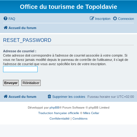
Office du tourisme de Topoldavie
FAQ
Inscription
Connexion
Accueil du forum
RESET_PASSWORD
Adresse de courriel :
Cette adresse doit correspondre à l’adresse de courriel associée à votre compte. Si
vous ne l’avez jamais modifié depuis le panneau de contrôle de l’utilisateur, il s’agit de
l’adresse de courriel que vous avez spécifiée lors de votre inscription.
Accueil du forum
Supprimer les cookies
Fuseau horaire sur
UTC+02:00
Développé par
phpBB
® Forum Software © phpBB Limited
Traduction française officielle
©
Miles Cellar
Confidentialité
|
Conditions