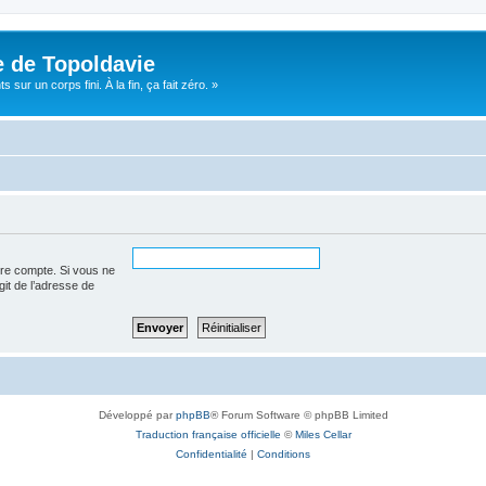
e de Topoldavie
sur un corps fini. À la fin, ça fait zéro. »
tre compte. Si vous ne
agit de l’adresse de
Développé par
phpBB
® Forum Software © phpBB Limited
Traduction française officielle
©
Miles Cellar
Confidentialité
|
Conditions