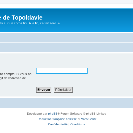
e de Topoldavie
sur un corps fini. À la fin, ça fait zéro. »
tre compte. Si vous ne
agit de l’adresse de
Développé par
phpBB
® Forum Software © phpBB Limited
Traduction française officielle
©
Miles Cellar
Confidentialité
|
Conditions