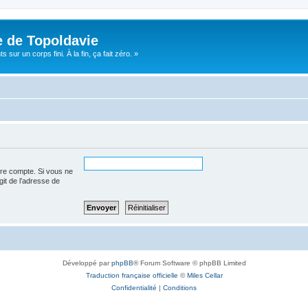
e de Topoldavie
sur un corps fini. À la fin, ça fait zéro. »
tre compte. Si vous ne
agit de l’adresse de
Développé par
phpBB
® Forum Software © phpBB Limited
Traduction française officielle
©
Miles Cellar
Confidentialité
|
Conditions