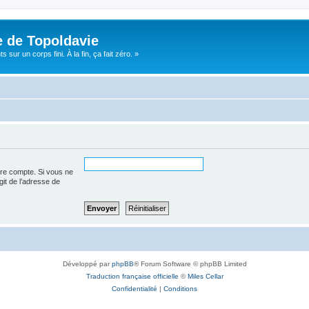
e de Topoldavie
sur un corps fini. À la fin, ça fait zéro. »
tre compte. Si vous ne
agit de l’adresse de
Développé par
phpBB
® Forum Software © phpBB Limited
Traduction française officielle
©
Miles Cellar
Confidentialité
|
Conditions