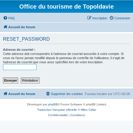
Office du tourisme de Topoldavie
FAQ
Inscription
Connexion
Accueil du forum
RESET_PASSWORD
Adresse de courriel :
Cette adresse doit correspondre à l’adresse de courriel associée à votre compte. Si
vous ne l’avez jamais modifié depuis le panneau de contrôle de l’utilisateur, il s’agit de
l’adresse de courriel que vous avez spécifiée lors de votre inscription.
Accueil du forum
Supprimer les cookies
Fuseau horaire sur
UTC+02:00
Développé par
phpBB
® Forum Software © phpBB Limited
Traduction française officielle
©
Miles Cellar
Confidentialité
|
Conditions