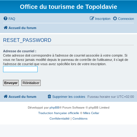
Office du tourisme de Topoldavie
FAQ
Inscription
Connexion
Accueil du forum
RESET_PASSWORD
Adresse de courriel :
Cette adresse doit correspondre à l’adresse de courriel associée à votre compte. Si
vous ne l’avez jamais modifié depuis le panneau de contrôle de l’utilisateur, il s’agit de
l’adresse de courriel que vous avez spécifiée lors de votre inscription.
Accueil du forum
Supprimer les cookies
Fuseau horaire sur
UTC+02:00
Développé par
phpBB
® Forum Software © phpBB Limited
Traduction française officielle
©
Miles Cellar
Confidentialité
|
Conditions