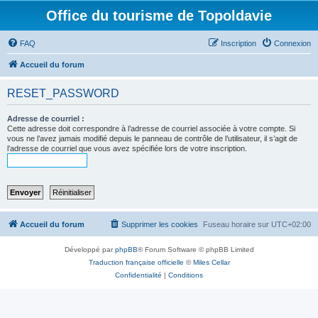
Office du tourisme de Topoldavie
FAQ
Inscription
Connexion
Accueil du forum
RESET_PASSWORD
Adresse de courriel :
Cette adresse doit correspondre à l’adresse de courriel associée à votre compte. Si
vous ne l’avez jamais modifié depuis le panneau de contrôle de l’utilisateur, il s’agit de
l’adresse de courriel que vous avez spécifiée lors de votre inscription.
Accueil du forum
Supprimer les cookies
Fuseau horaire sur
UTC+02:00
Développé par
phpBB
® Forum Software © phpBB Limited
Traduction française officielle
©
Miles Cellar
Confidentialité
|
Conditions