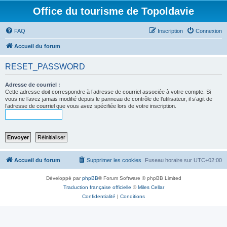
Office du tourisme de Topoldavie
FAQ
Inscription
Connexion
Accueil du forum
RESET_PASSWORD
Adresse de courriel :
Cette adresse doit correspondre à l’adresse de courriel associée à votre compte. Si
vous ne l’avez jamais modifié depuis le panneau de contrôle de l’utilisateur, il s’agit de
l’adresse de courriel que vous avez spécifiée lors de votre inscription.
Accueil du forum
Supprimer les cookies
Fuseau horaire sur
UTC+02:00
Développé par
phpBB
® Forum Software © phpBB Limited
Traduction française officielle
©
Miles Cellar
Confidentialité
|
Conditions