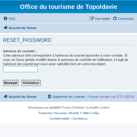
Office du tourisme de Topoldavie
FAQ
Inscription
Connexion
Accueil du forum
RESET_PASSWORD
Adresse de courriel :
Cette adresse doit correspondre à l’adresse de courriel associée à votre compte. Si
vous ne l’avez jamais modifié depuis le panneau de contrôle de l’utilisateur, il s’agit de
l’adresse de courriel que vous avez spécifiée lors de votre inscription.
Accueil du forum
Supprimer les cookies
Fuseau horaire sur
UTC+02:00
Développé par
phpBB
® Forum Software © phpBB Limited
Traduction française officielle
©
Miles Cellar
Confidentialité
|
Conditions