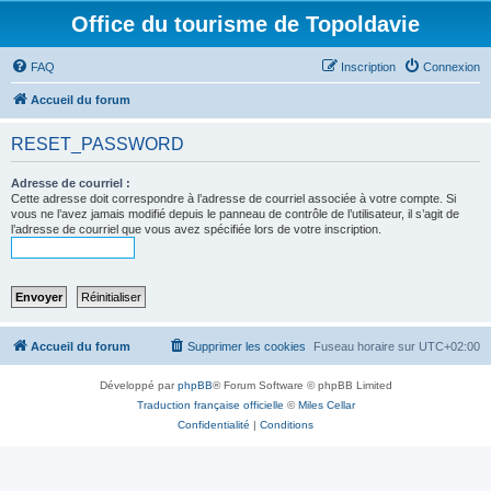
Office du tourisme de Topoldavie
FAQ
Inscription
Connexion
Accueil du forum
RESET_PASSWORD
Adresse de courriel :
Cette adresse doit correspondre à l’adresse de courriel associée à votre compte. Si
vous ne l’avez jamais modifié depuis le panneau de contrôle de l’utilisateur, il s’agit de
l’adresse de courriel que vous avez spécifiée lors de votre inscription.
Accueil du forum
Supprimer les cookies
Fuseau horaire sur
UTC+02:00
Développé par
phpBB
® Forum Software © phpBB Limited
Traduction française officielle
©
Miles Cellar
Confidentialité
|
Conditions