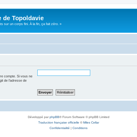
e de Topoldavie
sur un corps fini. À la fin, ça fait zéro. »
tre compte. Si vous ne
agit de l’adresse de
Développé par
phpBB
® Forum Software © phpBB Limited
Traduction française officielle
©
Miles Cellar
Confidentialité
|
Conditions