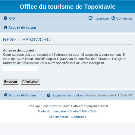
Office du tourisme de Topoldavie
FAQ
Inscription
Connexion
Accueil du forum
RESET_PASSWORD
Adresse de courriel :
Cette adresse doit correspondre à l’adresse de courriel associée à votre compte. Si
vous ne l’avez jamais modifié depuis le panneau de contrôle de l’utilisateur, il s’agit de
l’adresse de courriel que vous avez spécifiée lors de votre inscription.
Accueil du forum
Supprimer les cookies
Fuseau horaire sur
UTC+02:00
Développé par
phpBB
® Forum Software © phpBB Limited
Traduction française officielle
©
Miles Cellar
Confidentialité
|
Conditions