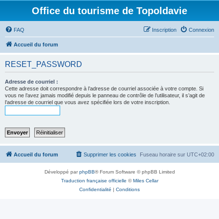
Office du tourisme de Topoldavie
FAQ
Inscription
Connexion
Accueil du forum
RESET_PASSWORD
Adresse de courriel :
Cette adresse doit correspondre à l’adresse de courriel associée à votre compte. Si
vous ne l’avez jamais modifié depuis le panneau de contrôle de l’utilisateur, il s’agit de
l’adresse de courriel que vous avez spécifiée lors de votre inscription.
Accueil du forum
Supprimer les cookies
Fuseau horaire sur
UTC+02:00
Développé par
phpBB
® Forum Software © phpBB Limited
Traduction française officielle
©
Miles Cellar
Confidentialité
|
Conditions