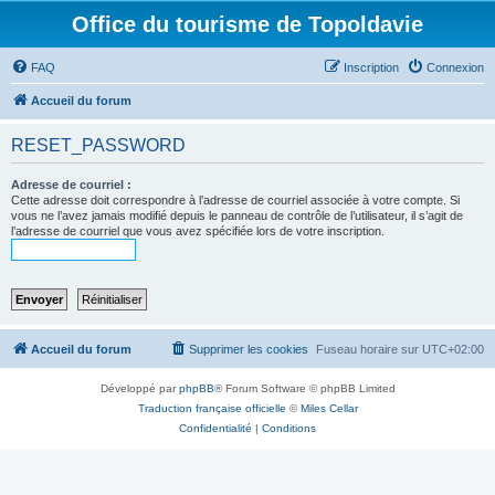
Office du tourisme de Topoldavie
FAQ
Inscription
Connexion
Accueil du forum
RESET_PASSWORD
Adresse de courriel :
Cette adresse doit correspondre à l’adresse de courriel associée à votre compte. Si
vous ne l’avez jamais modifié depuis le panneau de contrôle de l’utilisateur, il s’agit de
l’adresse de courriel que vous avez spécifiée lors de votre inscription.
Accueil du forum
Supprimer les cookies
Fuseau horaire sur
UTC+02:00
Développé par
phpBB
® Forum Software © phpBB Limited
Traduction française officielle
©
Miles Cellar
Confidentialité
|
Conditions