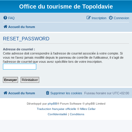
Office du tourisme de Topoldavie
FAQ
Inscription
Connexion
Accueil du forum
RESET_PASSWORD
Adresse de courriel :
Cette adresse doit correspondre à l’adresse de courriel associée à votre compte. Si
vous ne l’avez jamais modifié depuis le panneau de contrôle de l’utilisateur, il s’agit de
l’adresse de courriel que vous avez spécifiée lors de votre inscription.
Accueil du forum
Supprimer les cookies
Fuseau horaire sur
UTC+02:00
Développé par
phpBB
® Forum Software © phpBB Limited
Traduction française officielle
©
Miles Cellar
Confidentialité
|
Conditions