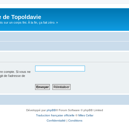
e de Topoldavie
sur un corps fini. À la fin, ça fait zéro. »
tre compte. Si vous ne
agit de l’adresse de
Développé par
phpBB
® Forum Software © phpBB Limited
Traduction française officielle
©
Miles Cellar
Confidentialité
|
Conditions