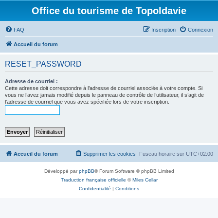
Office du tourisme de Topoldavie
FAQ
Inscription
Connexion
Accueil du forum
RESET_PASSWORD
Adresse de courriel :
Cette adresse doit correspondre à l’adresse de courriel associée à votre compte. Si
vous ne l’avez jamais modifié depuis le panneau de contrôle de l’utilisateur, il s’agit de
l’adresse de courriel que vous avez spécifiée lors de votre inscription.
Accueil du forum
Supprimer les cookies
Fuseau horaire sur
UTC+02:00
Développé par
phpBB
® Forum Software © phpBB Limited
Traduction française officielle
©
Miles Cellar
Confidentialité
|
Conditions