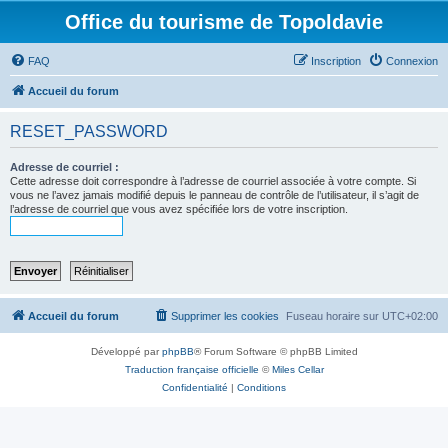
Office du tourisme de Topoldavie
FAQ
Inscription
Connexion
Accueil du forum
RESET_PASSWORD
Adresse de courriel :
Cette adresse doit correspondre à l’adresse de courriel associée à votre compte. Si
vous ne l’avez jamais modifié depuis le panneau de contrôle de l’utilisateur, il s’agit de
l’adresse de courriel que vous avez spécifiée lors de votre inscription.
Accueil du forum
Supprimer les cookies
Fuseau horaire sur
UTC+02:00
Développé par
phpBB
® Forum Software © phpBB Limited
Traduction française officielle
©
Miles Cellar
Confidentialité
|
Conditions