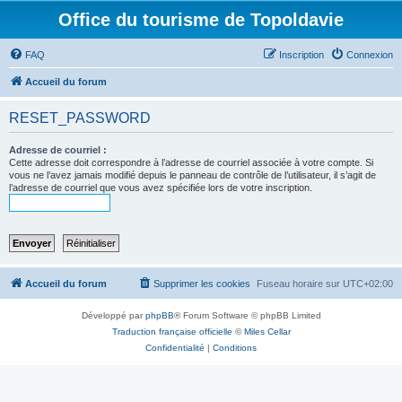
Office du tourisme de Topoldavie
FAQ
Inscription
Connexion
Accueil du forum
RESET_PASSWORD
Adresse de courriel :
Cette adresse doit correspondre à l’adresse de courriel associée à votre compte. Si
vous ne l’avez jamais modifié depuis le panneau de contrôle de l’utilisateur, il s’agit de
l’adresse de courriel que vous avez spécifiée lors de votre inscription.
Accueil du forum
Supprimer les cookies
Fuseau horaire sur
UTC+02:00
Développé par
phpBB
® Forum Software © phpBB Limited
Traduction française officielle
©
Miles Cellar
Confidentialité
|
Conditions