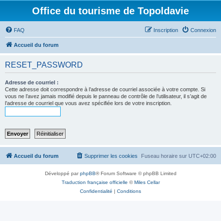
Office du tourisme de Topoldavie
FAQ
Inscription
Connexion
Accueil du forum
RESET_PASSWORD
Adresse de courriel :
Cette adresse doit correspondre à l’adresse de courriel associée à votre compte. Si
vous ne l’avez jamais modifié depuis le panneau de contrôle de l’utilisateur, il s’agit de
l’adresse de courriel que vous avez spécifiée lors de votre inscription.
Accueil du forum
Supprimer les cookies
Fuseau horaire sur
UTC+02:00
Développé par
phpBB
® Forum Software © phpBB Limited
Traduction française officielle
©
Miles Cellar
Confidentialité
|
Conditions