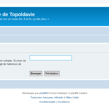
e de Topoldavie
sur un corps fini. À la fin, ça fait zéro. »
tre compte. Si vous ne
agit de l’adresse de
Développé par
phpBB
® Forum Software © phpBB Limited
Traduction française officielle
©
Miles Cellar
Confidentialité
|
Conditions