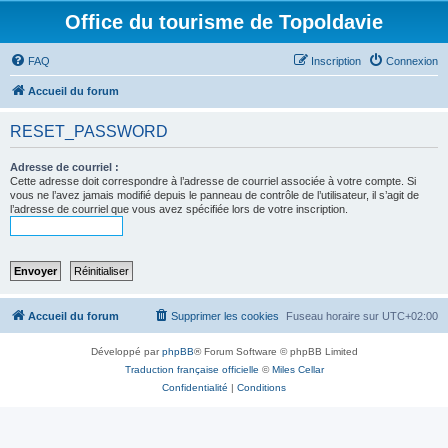
Office du tourisme de Topoldavie
FAQ
Inscription
Connexion
Accueil du forum
RESET_PASSWORD
Adresse de courriel :
Cette adresse doit correspondre à l’adresse de courriel associée à votre compte. Si
vous ne l’avez jamais modifié depuis le panneau de contrôle de l’utilisateur, il s’agit de
l’adresse de courriel que vous avez spécifiée lors de votre inscription.
Accueil du forum
Supprimer les cookies
Fuseau horaire sur
UTC+02:00
Développé par
phpBB
® Forum Software © phpBB Limited
Traduction française officielle
©
Miles Cellar
Confidentialité
|
Conditions