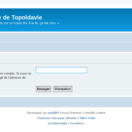
e de Topoldavie
sur un corps fini. À la fin, ça fait zéro. »
tre compte. Si vous ne
agit de l’adresse de
Développé par
phpBB
® Forum Software © phpBB Limited
Traduction française officielle
©
Miles Cellar
Confidentialité
|
Conditions