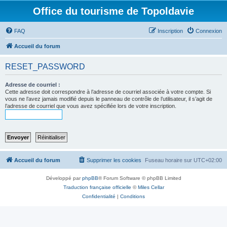
Office du tourisme de Topoldavie
FAQ
Inscription
Connexion
Accueil du forum
RESET_PASSWORD
Adresse de courriel :
Cette adresse doit correspondre à l’adresse de courriel associée à votre compte. Si
vous ne l’avez jamais modifié depuis le panneau de contrôle de l’utilisateur, il s’agit de
l’adresse de courriel que vous avez spécifiée lors de votre inscription.
Accueil du forum
Supprimer les cookies
Fuseau horaire sur
UTC+02:00
Développé par
phpBB
® Forum Software © phpBB Limited
Traduction française officielle
©
Miles Cellar
Confidentialité
|
Conditions