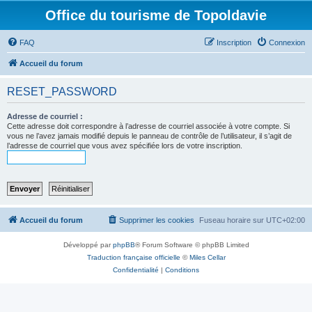
Office du tourisme de Topoldavie
FAQ
Inscription
Connexion
Accueil du forum
RESET_PASSWORD
Adresse de courriel :
Cette adresse doit correspondre à l’adresse de courriel associée à votre compte. Si
vous ne l’avez jamais modifié depuis le panneau de contrôle de l’utilisateur, il s’agit de
l’adresse de courriel que vous avez spécifiée lors de votre inscription.
Accueil du forum
Supprimer les cookies
Fuseau horaire sur
UTC+02:00
Développé par
phpBB
® Forum Software © phpBB Limited
Traduction française officielle
©
Miles Cellar
Confidentialité
|
Conditions